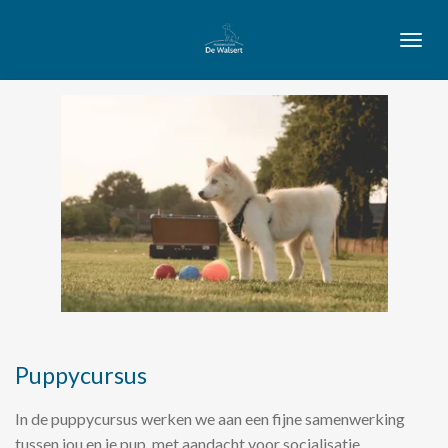
Ga
direct
naar
de
hoofdinhoud
Puppycursus
In de puppycursus werken we aan een fijne samenwerking
tussen jou en je pup, met aandacht voor socialisatie,